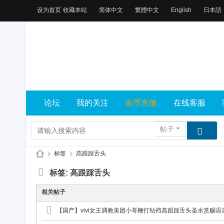
设为首页
收藏本站
简体中文
繁體中文
English
日本語
论坛
我的关注
金币充值
在线客服
帖子
›
标签
›
高跟踩舌头
X
标签: 高跟踩舌头
L
相关帖子
乐
【国产】vivi女王调教美团小哥鞭打钻裆高跟踩舌头圣水赏赐语
园