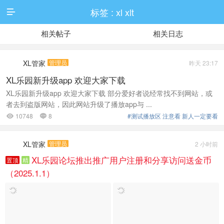
标签 : xl xlt

相关帖子
相关日志
XL管家
管理员
昨天 23:17
XL乐园新升级app 欢迎大家下载
XL乐园新升级app 欢迎大家下载 部分爱好者说经常找不到网站，或
者去到盗版网站，因此网站升级了播放app与 ...
10748
8
#测试播放区 注意看 新人一定要看


XL管家
管理员
2 小时前
XL乐园论坛推出推广用户注册和分享访问送金币
置顶
精
（2025.1.1）