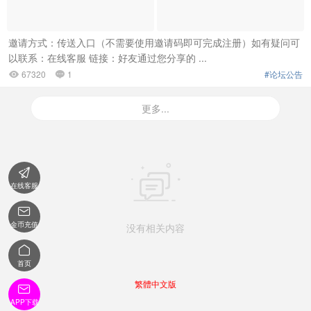
邀请方式：传送入口（不需要使用邀请码即可完成注册）如有疑问可
以联系：在线客服 链接：好友通过您分享的 ...
67320
1
#论坛公告


更多...


在线客服

金币充值
没有相关内容

首页
繁體中文版

APP下载