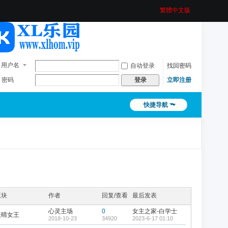
繁體中文版
用户名
自动登录
找回密码
密码
立即注册
登录
快捷导航
版块
作者
回复/查看
最后发表
心灵主场
0
女主之家-白学士
妖晴女王
2018-10-23
34920
2023-6-17 01:10