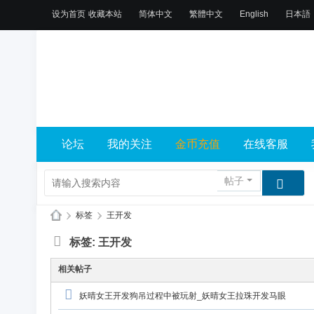
设为首页
收藏本站
简体中文
繁體中文
English
日本語
论坛
我的关注
金币充值
在线客服
帖子
›
标签
›
王开发
X
标签: 王开发
L
相关帖子
乐
园
妖晴女王开发狗吊过程中被玩射_妖晴女王拉珠开发马眼