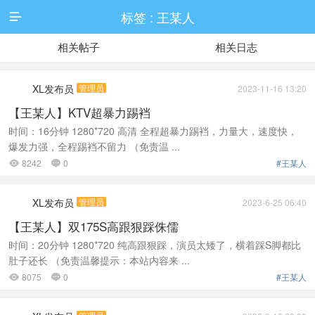
标签 : 王某人

相关帖子
相关日志
XL发布员
管理员
2023-11-16 13:20
【王某人】KTV超暴力踢裆
时间：16分钟 1280*720 高清 全程超暴力踢裆，力量大，速度快，
爆发力强，全程踢裆不留力 （免责温 ...
8242
0
#王某人


XL发布员
管理员
2023-6-25 06:40
【王某人】双175S高跟狠踩侏儒
时间：20分钟 1280*720 纯高跟狠踩，演员太矮了，横着踩S脚都比
肚子还长 （免责温馨提示：本站内容来 ...
8075
0
#王某人

