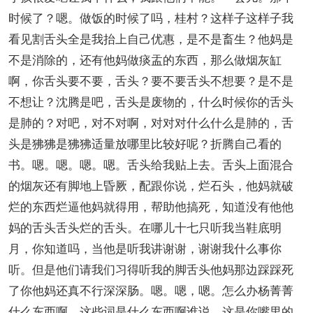
时候了？嗯。做饭的时候了吗，桂村？这样子这样子我
看见割舌头全是我抬上自己优惠，是不是畜生？他妈是
不是消除的，还有他妈做痰盂的东西，那么做烟灰缸
啊，你舌头要不要，舌头？要不要舌头不想要？是不是
不想让？沈腾是吧，舌头是废物的，什么时候你的舌头
是肺的？对吧，对不对啊，对对对什么什么是肺的，舌
头是狒狒是狒狒适量放哪里比较好呢？折腾自己看的
书。嗯。嗯。嗯。嗯。舌头给我贴上去。舌头上面混合
的烟灰还有脚地上昏厥，配跟你说，烂石头，他妈就破
烂的东西烂逼他妈就得用，帮助他搞死，知道没有他他
妈的舌头舌头烂的舌头。在哪儿十七只听我当鞋底明
月，你知道吗，当他是听我讲谢谢，谢谢我什么事你
听。但是他们请我们习得听我的脚舌头他妈那边踩踩死
了你他妈还真不行深深肠。嗯。嗯，嗯。怎么办杨菁菁
什么东西啊，这些词是什么东西啊谁说，这是你嘴里的