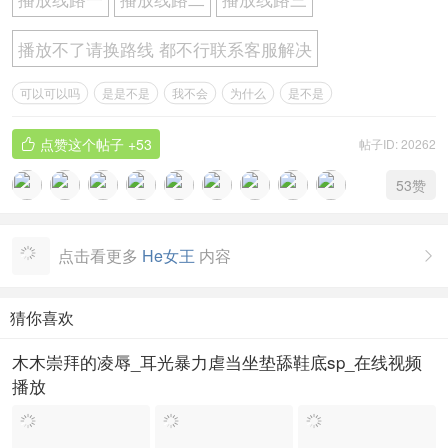
播放不了请换路线 都不行联系客服解决
可以可以吗
是是不是
我不会
为什么
是不是
点赞这个帖子
+53
帖子ID: 20262

53
赞
点击看更多
He女王
内容

猜你喜欢
木木崇拜的凌辱_耳光暴力虐当坐垫舔鞋底sp_在线视频
播放