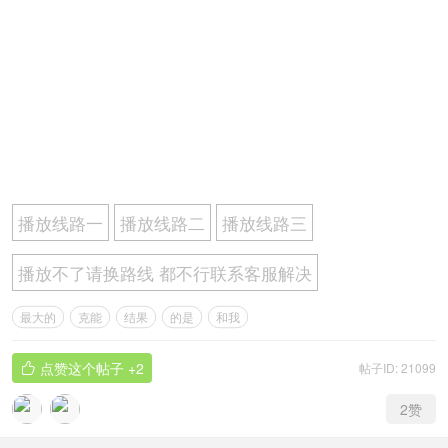
播放线路一
播放线路二
播放线路三
播放不了请换路线 都不行联系客服解决
最大的
克能
结果
的是
和我
点赞这个帖子
+2
帖子ID: 21099

2
赞