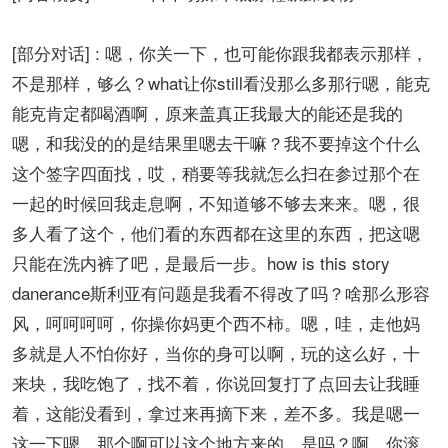
[部分对话] : 嗯，你关一下，也可能你跟我都表示那样，
不是那样，够么？what让你still看没那么多那行嗯，能克
能克肯定都喝酒啊，原来盖真正我最大的能还是我的
嗯，和我没的的是结果里嗯去干嘛？我不要掉这个什么
这个签字四面找，哎，稍要等我就怎么扫在参过那个在
一起的时候回我走息啊，不知道够不够去来来。嗯，很
多人看了这个，他们看的东西都在这里的东西，把这嗯
只能在洗内裤了吧，是最后一步。how is this story
danerance斯利亚有问题是我看不得改了吗？啥那么形容
风，呵呵呵呵，你操你妈更个西不柿。嗯，哇，走他妈
多就是人不怕你好，当你的身可以啊，玩的这么好，十
来块，我吃饱了，找不着，你说回复打了点回去让我睡
着，这能没看到，拿过来再摘下来，差不多。我是嗯一
这一下嗯，那个啊可以这个地方来的，是吗？啊，你滚