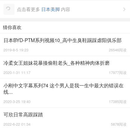
点击看更多
日本美脚
内容

猜你喜欢
日本BYD-PTM系列视频10_高中生臭鞋踢踩虐阳俱乐部
2019-8-5 19:23
26546阅读
冷柔女王姐妹花暴揍偷鞋老头_各种精神肉体折磨
2020-1-31 11:17
17977阅读
小刚中文字幕系列74 这个男人是我一生中最大的错误在
线...
2020-3-25 19:40
17385阅读
可欣日常高跟踩踏
2022-6-22 01:34
5878阅读