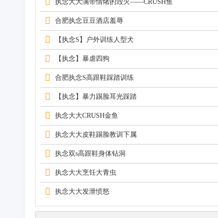
执念大大满带情绪的毁灭——CRUSH鱼
合肥执念豆豆酒店羞辱
【执念S】户外训练人型犬
【执念】暴虐四狗
合肥执念S高跟鞋踩踏训练
【执念】暴力踢脸耳光踩踏
执念大大CRUSH金鱼
执念大大皮鞋踢脸教训下属
执念双s高跟鞋身体钻洞
执念大大烹饪大青虫
执念大大发泄愤怒