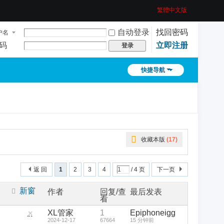
繁體中文版
自动登录
找回密码
户名
码
立即注册
登录
快捷导航
收藏本版
(
17
)
返 回
1
2
3
4
/ 4 页
下一页
新窗
作者
回复/查
最后发表
看
XL管家
1
Epiphoneigg
隐
2024-12-17
67664
15 分钟前