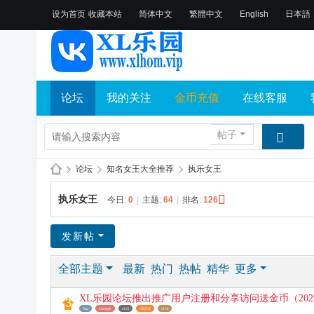
设为首页
收藏本站
简体中文
繁體中文
English
日本語
论坛
我的关注
金币充值
在线客服
帖子
»
论坛
›
知名女王大全推荐
›
执乐女王
X
执乐女王
今日:
0
|
主题:
64
|
排名:
126
L
乐
发新帖
园
全部主题
最新
热门
热帖
精华
更多
论
坛
XL乐园论坛推出推广用户注册和分享访问送金币（2025.
社
Tag
xl eagle
xl xll
xlll游戏
xl xlt