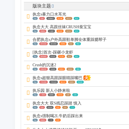
版块主题
区
执念s暴力口水耳光
Tag
丝袜
舒缓解压
吃大餐
蚕宝宝
执念
执念大大 高跟丝袜CRUSH蚕宝宝
Tag
高跟鞋
小龙虾
职业装
裂开的
听到
合肥执念s户外高跟鞋单脚全体重踩腮帮子
Tag
体无完肤
毫无保留
高跟鞋
执念
释放
[执念]首次-踩碾小龙虾
Tag
感同身受
时光里
半小时
执念
错过
Crush的沉迷2
Tag
优雅高贵
金基德
最爱的
慢慢地
看着
火
执念s超狠高跟踩眼睛踩嘴巴
Tag
户外训练
户外运动
漱口水
高跟鞋
狗东西
执乐园 新人小静来啦
Tag
一系列
高跟鞋
不听话
合肥
任务
执念大大 双S残忍踩踏 慎入
Tag
丝袜
好好的
执念
浓郁
了几
执念s强制喝2L牛奶后踩出来
Tag
高跟鞋
一个
叫声