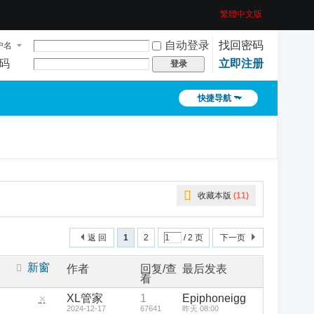
繁體中文版
自动登录
找回密码
户名
码
立即注册
登录
快捷导航
收藏本版
(
11
)
返 回
1
2
/ 2 页
下一页
新窗
作者
回复/查
最后发表
看
XL管家
1
Epiphoneigg
隐
2024-12-17
67641
昨天 08:00