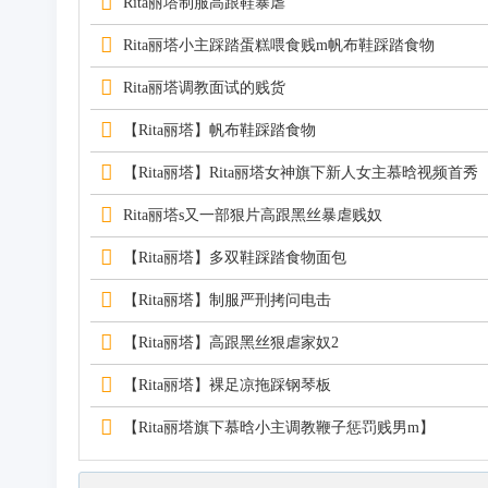
Rita丽塔制服高跟鞋暴虐
Rita丽塔小主踩踏蛋糕喂食贱m帆布鞋踩踏食物
Rita丽塔调教面试的贱货
【Rita丽塔】帆布鞋踩踏食物
【Rita丽塔】Rita丽塔女神旗下新人女主慕晗视频首秀
Rita丽塔s又一部狠片高跟黑丝暴虐贱奴
【Rita丽塔】多双鞋踩踏食物面包
【Rita丽塔】制服严刑拷问电击
【Rita丽塔】高跟黑丝狠虐家奴2
【Rita丽塔】裸足凉拖踩钢琴板
【Rita丽塔旗下慕晗小主调教鞭子惩罚贱男m】