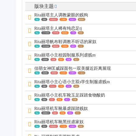
版块主题
区
Rita丽塔主人调教蒙眼的贱狗
Tag
调教
内容简介
分辨率
白如玉
帆布鞋
Rita丽塔主人稀有纯恋足tj
Tag
二十分钟
不干净
帆布鞋
下来
然后
Rita丽塔帆布鞋调教不听话的家奴
Tag
学生制服
帆布鞋
长筒袜
丽塔
小主
Rita丽塔小主校园制服系列虐贱m
Tag
分辨率
过瘾
脱掉
衣服
地上
佳萌女神匡威踩面包一双美腿近距离展现
Tag
高跟鞋
漂亮的
五分钟
分辨率
一会儿
Rita丽塔小主心语小主双s学生制服虐贱m
Tag
调教
不小心
下跪
天生
犯贱
Rita丽塔小主机车靴玉足踩踏食物酸奶
Tag
调教
女主
都是
身上
不断
Rita丽塔机车靴暴虐踩踏贱奴
Tag
温馨提示
踩踏
食物
面包
大小
Rita丽塔机车靴黑丝虐家奴
Tag
黑丝
内容简介
不干净
分辨率
表现